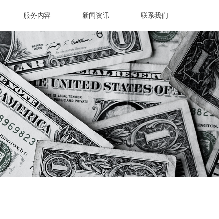
服务内容
新闻资讯
联系我们
服务内容
新闻资讯
联系我们