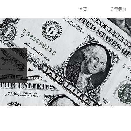
首页
关于我们
首页
关于我们