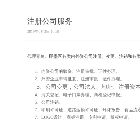
注册公司服务
2019年6月3日
16:50
代理青岛、即墨区各类内外资公司注册、变更、注销和各
1、内资公司的验资、注册审批、证件办理。
2、外资企业申请批复、注册审批、证件办理
。
3、公司变更，公司法人、地址、注册资本
4、海关登记、电子口岸办理、商检登记申报。
5、公司注销。
7、印刷许可证、道路运输许可证、环评报告、食品流通
7、LOGO设计、商标注册、专利申请、版权申请。